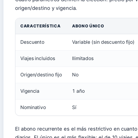
origen/destino y vigencia.
CARACTERÍSTICA
ABONO ÚNICO
Descuento
Variable (sin descuento fijo)
Viajes incluidos
Ilimitados
Origen/destino fijo
No
Vigencia
1 año
Nominativo
Sí
El abono recurrente es el más restrictivo en cuanto
diarios. El único es el más flexible; el de 10 viajes,