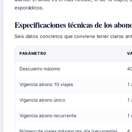
esporádicos.
Especificaciones técnicas de los abon
Seis datos concretos que conviene tener claros an
PARÁMETRO
V
Descuento máximo
40
Vigencia abono 10 viajes
1 
Vigencia abono único
1 
Vigencia abono recurrente
1
Número de viajes máximo por día (recurrente)
4