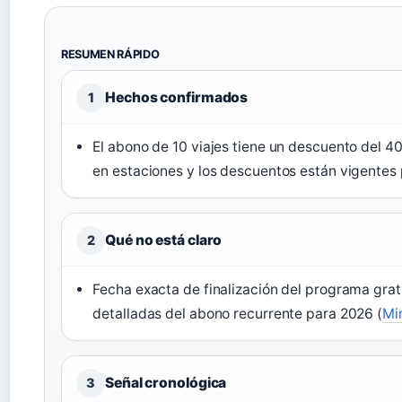
RESUMEN RÁPIDO
Hechos confirmados
1
El abono de 10 viajes tiene un descuento del 40
en estaciones y los descuentos están vigentes
Qué no está claro
2
Fecha exacta de finalización del programa grat
detalladas del abono recurrente para 2026 (
Mi
Señal cronológica
3