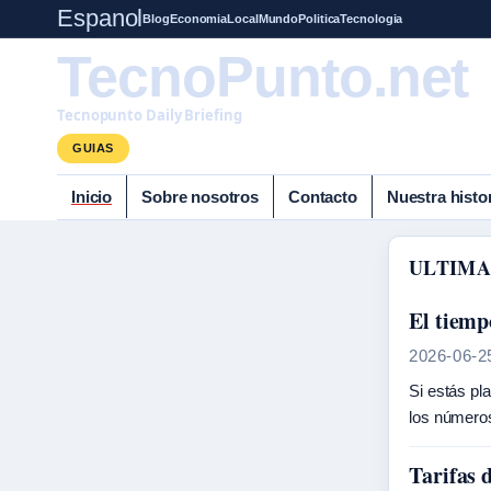
Espanol
Blog
Economia
Local
Mundo
Politica
Tecnologia
TecnoPunto.net
Tecnopunto Daily Briefing
GUIAS
Inicio
Sobre nosotros
Contacto
Nuestra histo
ULTIMA
El tiemp
2026-06-2
Si estás pl
los número
Tarifas 