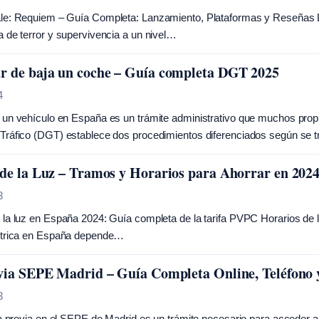
le: Requiem – Guía Completa: Lanzamiento, Plataformas y Reseñas La
a de terror y supervivencia a un nivel…
 de baja un coche – Guía completa DGT 2025
4
 un vehículo en España es un trámite administrativo que muchos propi
Tráfico (DGT) establece dos procedimientos diferenciados según se 
de la Luz – Tramos y Horarios para Ahorrar en 202
3
 la luz en España 2024: Guía completa de la tarifa PVPC Horarios de 
éctrica en España depende…
via SEPE Madrid – Guía Completa Online, Teléfono 
3
ita previa en el SEPE de Madrid es un trámite necesario para acceder 