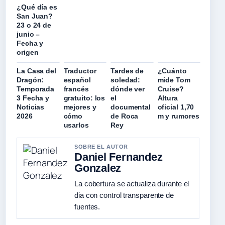
¿Qué día es
San Juan?
23 o 24 de
junio –
Fecha y
origen
La Casa del
Traductor
Tardes de
¿Cuánto
Dragón:
español
soledad:
mide Tom
Temporada
francés
dónde ver
Cruise?
3 Fecha y
gratuito: los
el
Altura
Noticias
mejores y
documental
oficial 1,70
2026
cómo
de Roca
m y rumores
usarlos
Rey
SOBRE EL AUTOR
Daniel Fernandez
Gonzalez
La cobertura se actualiza durante el
dia con control transparente de
fuentes.