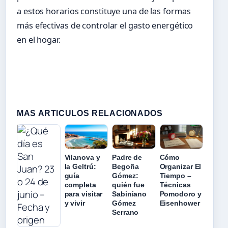
a estos horarios constituye una de las formas
más efectivas de controlar el gasto energético
en el hogar.
MAS ARTICULOS RELACIONADOS
Vilanova y
Padre de
Cómo
la Geltrú:
Begoña
Organizar El
guía
Gómez:
Tiempo –
completa
quién fue
Técnicas
para visitar
Sabiniano
Pomodoro y
y vivir
Gómez
Eisenhower
Serrano