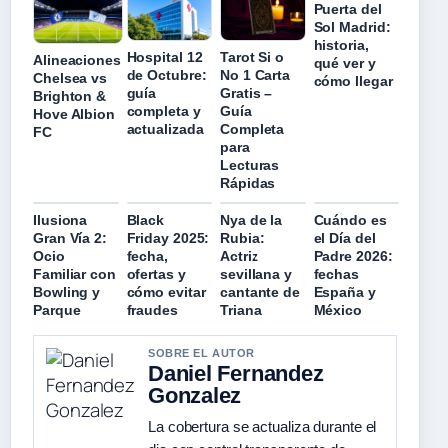
Puerta del
Sol Madrid:
historia,
Hospital 12
Tarot Si o
Alineaciones
qué ver y
de Octubre:
No 1 Carta
Chelsea vs
cómo llegar
guía
Gratis –
Brighton &
completa y
Guía
Hove Albion
actualizada
Completa
FC
para
Lecturas
Rápidas
Ilusiona
Black
Nya de la
Cuándo es
Gran Vía 2:
Friday 2025:
Rubia:
el Día del
Ocio
fecha,
Actriz
Padre 2026:
Familiar con
ofertas y
sevillana y
fechas
Bowling y
cómo evitar
cantante de
España y
Parque
fraudes
Triana
México
SOBRE EL AUTOR
Daniel Fernandez
Gonzalez
La cobertura se actualiza durante el