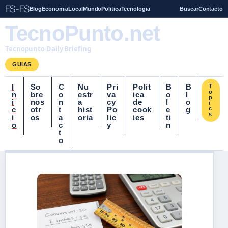
ES-ES
Blog
Economia
Local
Mundo
Politica
Tecnologia
Buscar
Contacto
TecnoPunto.net
Tecnopunto Daily Briefing
GUIAS
I
So
C
Nu
Pri
Polit
B
B
T
o
n
bre
o
estr
va
ica
o
l
p
i
nos
n
a
cy
de
l
o
i
c
otr
t
hist
Po
cook
e
g
c
s
i
os
a
oria
lic
ies
ti
o
c
y
n
t
o