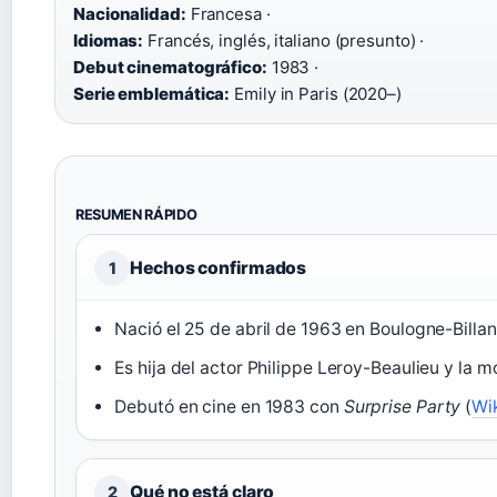
Nacionalidad:
Francesa ·
Idiomas:
Francés, inglés, italiano (presunto) ·
Debut cinematográfico:
1983 ·
Serie emblemática:
Emily in Paris (2020–)
RESUMEN RÁPIDO
Hechos confirmados
1
Nació el 25 de abril de 1963 en Boulogne-Billan
Es hija del actor Philippe Leroy-Beaulieu y la 
Debutó en cine en 1983 con
Surprise Party
(
Wi
Qué no está claro
2