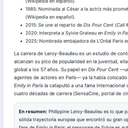
(Wikipedia en español).
1985: Nominada al César a la actriz más prom
(Wikipedia en español).
2015: Se une al reparto de
Dix Pour Cent
(
Call 
2020: Interpreta a Sylvie Grateau en
Emily in Pa
2025: Nombrada embajadora de L’Oréal Paris en
La carrera de Leroy-Beaulieu es un estudio de con
alcanzan su pico de popularidad en la juventud, el
global a los 57 años. Su papel en
Dix Pour Cent
—una
agentes de actores en París— ya la había colocado 
Emily in Paris
la catapultó a una fama internacional
cuatro décadas de carrera (SensaCine, portal de ci
En resumen:
Philippine Leroy-Beaulieu es lo que p
sólida trayectoria europea que encontró su gran op
fans de
Emily in Paris
: el personaje de Sylvie es au