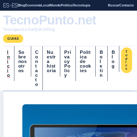
ES-ES
Blog
Economia
Local
Mundo
Politica
Tecnologia
Buscar
Contacto
TecnoPunto.net
Tecnopunto Daily Briefing
GUIAS
I
So
C
Nu
Pri
Polit
B
B
T
o
n
bre
o
estr
va
ica
o
l
p
i
nos
n
a
cy
de
l
o
i
c
otr
t
hist
Po
cook
e
g
c
s
i
os
a
oria
lic
ies
ti
o
c
y
n
t
o