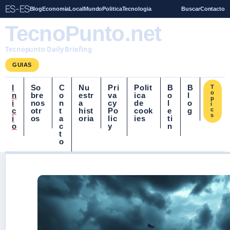
ES-ES
Blog
Economia
Local
Mundo
Politica
Tecnologia
Buscar
Contacto
TecnoPunto.net
Tecnopunto Daily Briefing
GUIAS
I
So
C
Nu
Pri
Polit
B
B
T
o
n
bre
o
estr
va
ica
o
l
p
i
nos
n
a
cy
de
l
o
i
c
otr
t
hist
Po
cook
e
g
c
s
i
os
a
oria
lic
ies
ti
o
c
y
n
t
o