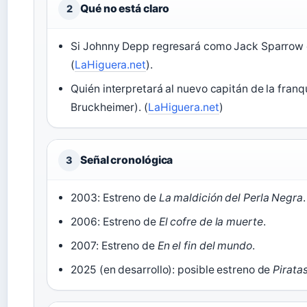
Qué no está claro
2
Si Johnny Depp regresará como Jack Sparrow e
(
LaHiguera.net
).
Quién interpretará al nuevo capitán de la fran
Bruckheimer). (
LaHiguera.net
)
Señal cronológica
3
2003: Estreno de
La maldición del Perla Negra
.
2006: Estreno de
El cofre de la muerte
.
2007: Estreno de
En el fin del mundo
.
2025 (en desarrollo): posible estreno de
Pirata