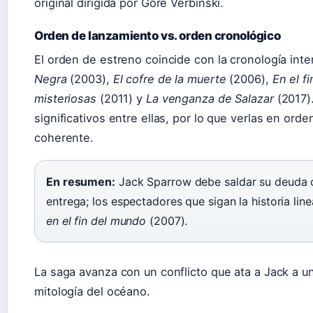
original dirigida por Gore Verbinski.
Orden de lanzamiento vs. orden cronológico
El orden de estreno coincide con la cronología inte
Negra
(2003),
El cofre de la muerte
(2006),
En el f
misteriosas
(2011) y
La venganza de Salazar
(2017)
significativos entre ellas, por lo que verlas en ord
coherente.
En resumen:
Jack Sparrow debe saldar su deuda c
entrega; los espectadores que sigan la historia lin
en el fin del mundo
(2007).
La saga avanza con un conflicto que ata a Jack a u
mitología del océano.