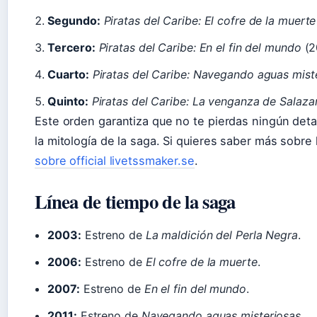
Segundo:
Piratas del Caribe: El cofre de la muerte
Tercero:
Piratas del Caribe: En el fin del mundo
(2
Cuarto:
Piratas del Caribe: Navegando aguas mist
Quinto:
Piratas del Caribe: La venganza de Salaza
Este orden garantiza que no te pierdas ningún deta
la mitología de la saga. Si quieres saber más sobr
sobre official livetssmaker.se
.
Línea de tiempo de la saga
2003:
Estreno de
La maldición del Perla Negra
.
2006:
Estreno de
El cofre de la muerte
.
2007:
Estreno de
En el fin del mundo
.
2011:
Estreno de
Navegando aguas misteriosas
.