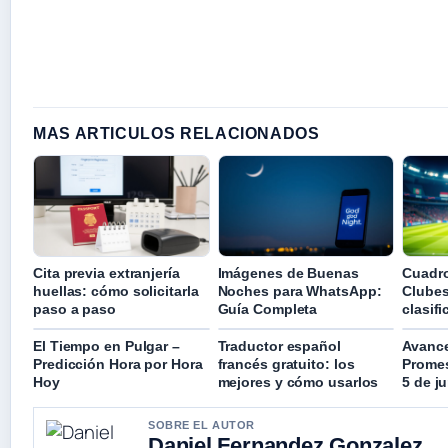
MAS ARTICULOS RELACIONADOS
Cita previa extranjería
Imágenes de Buenas
Cuadro
huellas: cómo solicitarla
Noches para WhatsApp:
Clubes
paso a paso
Guía Completa
clasif
El Tiempo en Pulgar –
Traductor español
Avance
Predicción Hora por Hora
francés gratuito: los
Promes
Hoy
mejores y cómo usarlos
5 de j
SOBRE EL AUTOR
Daniel Fernandez Gonzalez