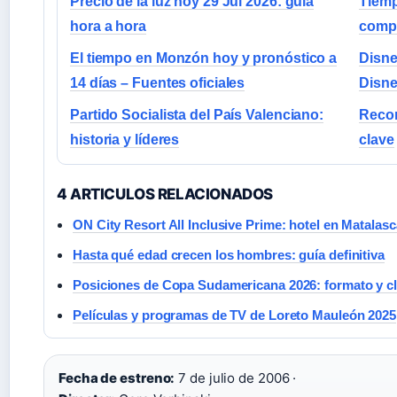
Precio de la luz hoy 29 Jul 2026: guía
Tiemp
hora a hora
comp
El tiempo en Monzón hoy y pronóstico a
Disne
14 días – Fuentes oficiales
Disne
Partido Socialista del País Valenciano:
Recor
historia y líderes
clave
4 ARTICULOS RELACIONADOS
ON City Resort All Inclusive Prime: hotel en Matalas
Hasta qué edad crecen los hombres: guía definitiva
Posiciones de Copa Sudamericana 2026: formato y cl
Películas y programas de TV de Loreto Mauleón 2025
Fecha de estreno:
7 de julio de 2006 ·