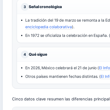
Señal cronológica
3
La tradición del 19 de marzo se remonta a la E
enciclopedia colaborativa
).
En 1972 se oficializa la celebración en España. 
Qué sigue
4
En 2026, México celebrará el 21 de junio (
El In
Otros países mantienen fechas distintas. (
El In
Cinco datos clave resumen las diferencias principal