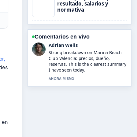
resultado, salarios y
normativa
Comentarios en vivo
Sara Lind
Following Hannibal (película) reparto:
actores, personajes y curiosidades
or,
closely - appreciate the balanced tone
ades
here.
3 MIN ATRAS
e en