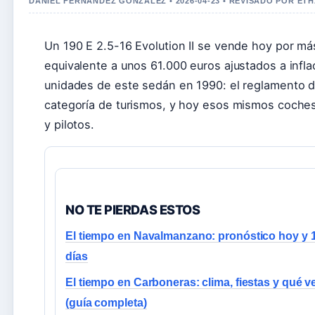
DANIEL FERNANDEZ GONZALEZ • 2026-04-23 • REVISADO POR ET
Un 190 E 2.5-16 Evolution II se vende hoy por m
equivalente a unos 61.000 euros ajustados a infl
unidades de este sedán en 1990: el reglamento de
categoría de turismos, y hoy esos mismos coches
y pilotos.
NO TE PIERDAS ESTOS
El tiempo en Navalmanzano: pronóstico hoy y 
días
El tiempo en Carboneras: clima, fiestas y qué v
(guía completa)