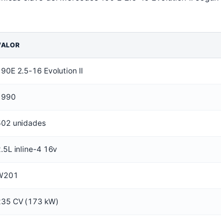
VALOR
90E 2.5-16 Evolution II
1990
502 unidades
.5L inline-4 16v
W201
235 CV (173 kW)