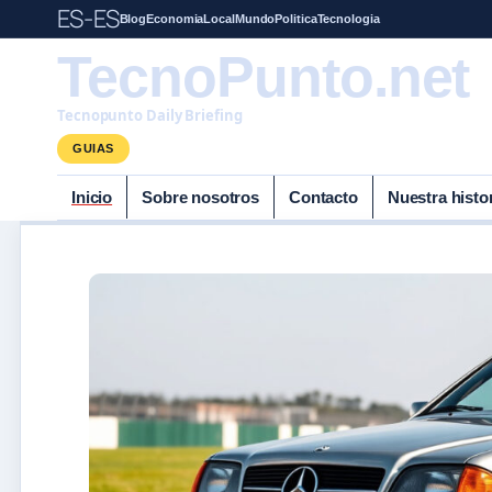
ES-ES
Blog
Economia
Local
Mundo
Politica
Tecnologia
TecnoPunto.net
Tecnopunto Daily Briefing
GUIAS
Inicio
Sobre nosotros
Contacto
Nuestra histo