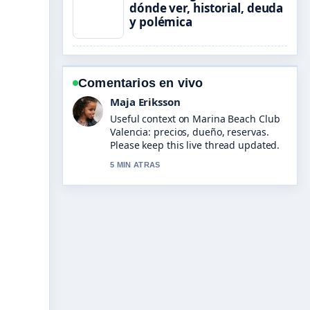
dónde ver, historial, deuda
y polémica
Comentarios en vivo
Noah Bennett
The reporting on Hannibal (película)
reparto: actores, personajes y
curiosidades feels solid and very easy
to follow.
7 MIN ATRAS