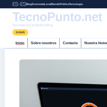
ES-ES
Blog
Economia
Local
Mundo
Politica
Tecnologia
TecnoPunto.net
Tecnopunto Daily Briefing
GUIAS
Inicio
Sobre nosotros
Contacto
Nuestra histo