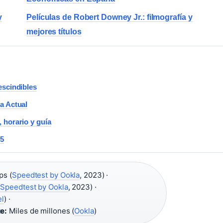
y
Películas de Robert Downey Jr.: filmografía y
mejores títulos
escindibles
a Actual
 horario y guía
25
ps (
Speedtest by Ookla
, 2023) ·
(
Speedtest by Ookla
, 2023) ·
el
) ·
e:
Miles de millones (
Ookla
)