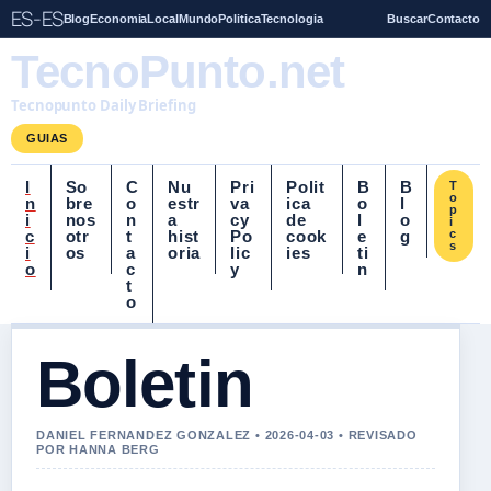
ES-ES
Blog
Economia
Local
Mundo
Politica
Tecnologia
Buscar
Contacto
TecnoPunto.net
Tecnopunto Daily Briefing
GUIAS
I
So
C
Nu
Pri
Polit
B
B
T
o
n
bre
o
estr
va
ica
o
l
p
i
nos
n
a
cy
de
l
o
i
c
otr
t
hist
Po
cook
e
g
c
s
i
os
a
oria
lic
ies
ti
o
c
y
n
t
o
Boletin
DANIEL FERNANDEZ GONZALEZ • 2026-04-03 • REVISADO
POR HANNA BERG