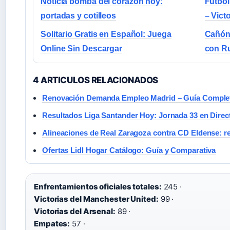
Noticia bomba del corazón hoy:
Futbol
portadas y cotilleos
– Vict
Solitario Gratis en Español: Juega
Cañón 
Online Sin Descargar
con Ru
4 ARTICULOS RELACIONADOS
Renovación Demanda Empleo Madrid – Guía Comple
Resultados Liga Santander Hoy: Jornada 33 en Direc
Alineaciones de Real Zaragoza contra CD Eldense: re
Ofertas Lidl Hogar Catálogo: Guía y Comparativa
Enfrentamientos oficiales totales:
245 ·
Victorias del Manchester United:
99 ·
Victorias del Arsenal:
89 ·
Empates:
57 ·