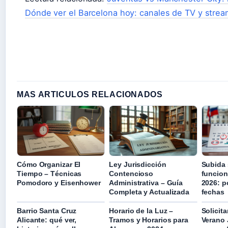
Dónde ver el Barcelona hoy: canales de TV y strea
MAS ARTICULOS RELACIONADOS
Cómo Organizar El
Ley Jurisdicción
Subida 
Tiempo – Técnicas
Contencioso
funcion
Pomodoro y Eisenhower
Administrativa – Guía
2026: p
Completa y Actualizada
fechas
Barrio Santa Cruz
Horario de la Luz –
Solicit
Alicante: qué ver,
Tramos y Horarios para
Verano 