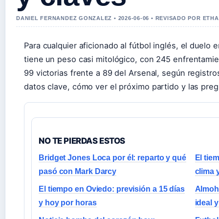
DANIEL FERNANDEZ GONZALEZ • 2026-06-06 • REVISADO POR ETH
Para cualquier aficionado al fútbol inglés, el duelo
tiene un peso casi mitológico, con 245 enfrentamie
99 victorias frente a 89 del Arsenal, según registros
datos clave, cómo ver el próximo partido y las pre
NO TE PIERDAS ESTOS
Bridget Jones Loca por él: reparto y qué
El tie
pasó con Mark Darcy
clima 
El tiempo en Oviedo: previsión a 15 días
Almoha
y hoy por horas
ideal 