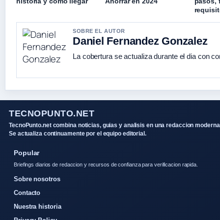
historia y cómo llegar
Ahorrar en 2024
pasos, 
requisi
SOBRE EL AUTOR
Daniel Fernandez Gonzalez
La cobertura se actualiza durante el dia con co
TECNOPUNTO.NET
TecnoPunto.net combina noticias, guias y analisis en una redaccion moderna
Se actualiza continuamente por el equipo editorial.
Popular
Briefings diarios de redaccion y recursos de confianza para verificacion rapida.
Sobre nosotros
Contacto
Nuestra historia