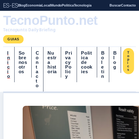
ES-ES
Blog
Economia
Local
Mundo
Politica
Tecnologia
Buscar
Contacto
TecnoPunto.net
Tecnopunto Daily Briefing
GUIAS
I
So
C
Nu
Pri
Polit
B
B
T
o
n
bre
o
estr
va
ica
o
l
p
i
nos
n
a
cy
de
l
o
i
c
otr
t
hist
Po
cook
e
g
c
s
i
os
a
oria
lic
ies
ti
o
c
y
n
t
o