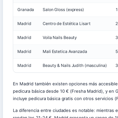
Granada
Salon Gloss (express)
1
Madrid
Centro de Estética Lisart
2
Madrid
Voila Nails Beauty
3
Madrid
Mali Estetica Avanzada
5
Madrid
Beauty & Nails Judith (masculina)
3
En Madrid también existen opciones más accesibles
pedicura básica desde 10 € (Fresha Madrid), y en 
incluye pedicura básica gratis con otros servicios 
La diferencia entre ciudades es notable: mientras 
rondan los 21-24 €, Madrid presenta un rango de 10