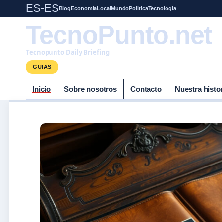
ES-ES
Blog
Economia
Local
Mundo
Politica
Tecnologia
TecnoPunto.net
Tecnopunto Daily Briefing
GUIAS
Inicio
Sobre nosotros
Contacto
Nuestra histo