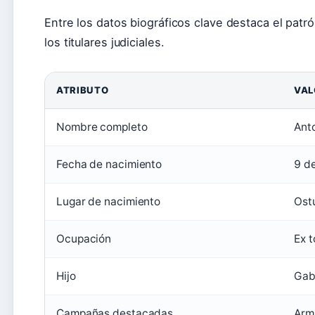
Entre los datos biográficos clave destaca el patró
los titulares judiciales.
ATRIBUTO
VAL
Nombre completo
Anto
Fecha de nacimiento
9 d
Lugar de nacimiento
Ostu
Ocupación
Ex t
Hijo
Gabr
Campañas destacadas
Arm