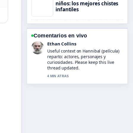
niños: los mejores chistes
infantiles
Comentarios en vivo
Oliver Bennett
The reporting on El niño que perdió la
guerra: resumen,... feels solid and
very easy to follow.
6 MIN ATRAS