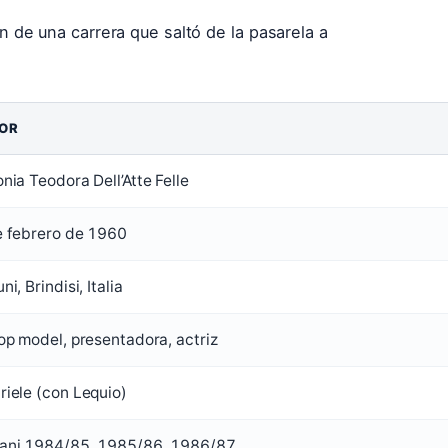
n de una carrera que saltó de la pasarela a
OR
nia Teodora Dell’Atte Felle
e febrero de 1960
ni, Brindisi, Italia
op model, presentadora, actriz
iele (con Lequio)
ani 1984/85, 1985/86, 1986/87