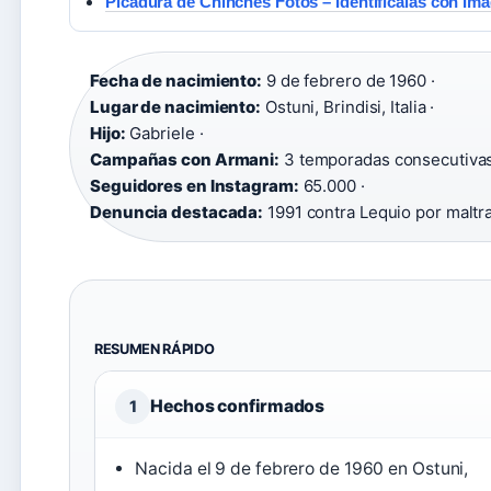
Picadura de Chinches Fotos – Identifícalas con Im
Fecha de nacimiento:
9 de febrero de 1960 ·
Lugar de nacimiento:
Ostuni, Brindisi, Italia ·
Hijo:
Gabriele ·
Campañas con Armani:
3 temporadas consecutivas
Seguidores en Instagram:
65.000 ·
Denuncia destacada:
1991 contra Lequio por maltr
RESUMEN RÁPIDO
Hechos confirmados
1
Nacida el 9 de febrero de 1960 en Ostuni,