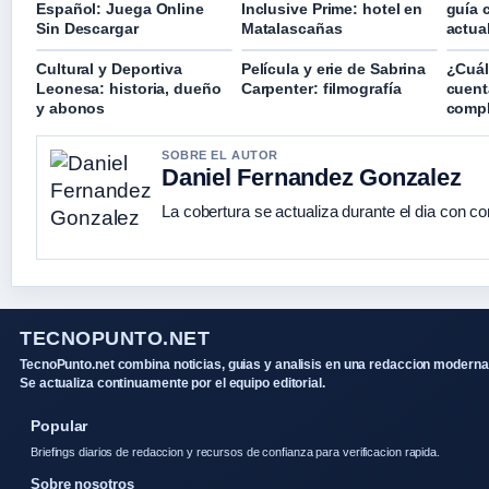
Español: Juega Online
Inclusive Prime: hotel en
guía 
Sin Descargar
Matalascañas
actua
Cultural y Deportiva
Película y erie de Sabrina
¿Cuál
Leonesa: historia, dueño
Carpenter: filmografía
cuent
y abonos
compl
SOBRE EL AUTOR
Daniel Fernandez Gonzalez
La cobertura se actualiza durante el dia con co
TECNOPUNTO.NET
TecnoPunto.net combina noticias, guias y analisis en una redaccion moderna
Se actualiza continuamente por el equipo editorial.
Popular
Briefings diarios de redaccion y recursos de confianza para verificacion rapida.
Sobre nosotros