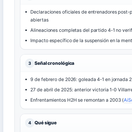
Declaraciones oficiales de entrenadores post-p
abiertas
Alineaciones completas del partido 4-1 no ver
Impacto específico de la suspensión en la me
Señal cronológica
3
9 de febrero de 2026: goleada 4-1 en jornada 2
27 de abril de 2025: anterior victoria 1-0 Villarre
Enfrentamientos H2H se remontan a 2003 (
AiS
Qué sigue
4