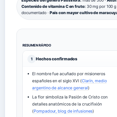
Especies del género Passiflora:
más de 500 ·
Altur
Contenido de vitamina C en fruto:
30 mg por 100 g
documentado ·
País con mayor cultivo de maracuy
RESUMEN RÁPIDO
Hechos confirmados
1
El nombre fue acuñado por misioneros
españoles en el siglo XVI (
Clarín, medio
argentino de alcance general
)
La flor simboliza la Pasión de Cristo con
detalles anatómicos de la crucifixión
(
Pompadour, blog de infusiones
)