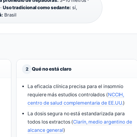
a promedio de trepadoras:
3–10 metros ·
 ·
Uso tradicional como sedante:
sí,
á:
Brasil
Qué no está claro
2
La eficacia clínica precisa para el insomnio
requiere más estudios controlados (
NCCIH,
centro de salud complementaria de EE.UU.
)
La dosis segura no está estandarizada para
todos los extractos (
Clarín, medio argentino de
alcance general
)