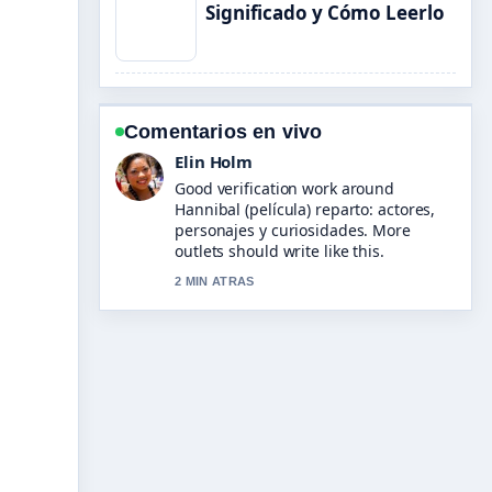
Significado y Cómo Leerlo
Comentarios en vivo
Adrian Wells
Strong breakdown on El niño que
perdió la guerra: resumen,.... This is
the clearest summary I have seen
today.
4 MIN ATRAS