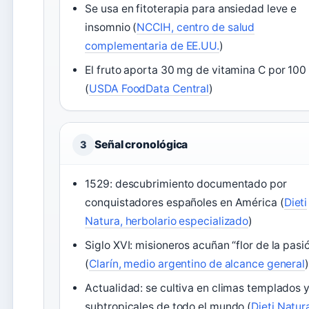
Se usa en fitoterapia para ansiedad leve e
insomnio (
NCCIH, centro de salud
complementaria de EE.UU.
)
El fruto aporta 30 mg de vitamina C por 100
(
USDA FoodData Central
)
Señal cronológica
3
1529: descubrimiento documentado por
conquistadores españoles en América (
Dieti
Natura, herbolario especializado
)
Siglo XVI: misioneros acuñan “flor de la pasi
(
Clarín, medio argentino de alcance general
Actualidad: se cultiva en climas templados 
subtropicales de todo el mundo (
Dieti Natur