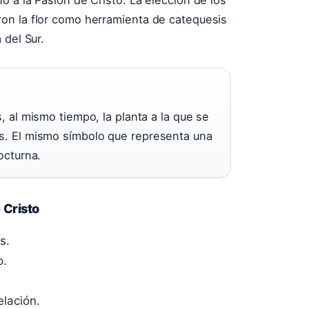
 a la Pasión de Cristo. La elección de los
on la flor como herramienta de catequesis
 del Sur.
, al mismo tiempo, la planta a la que se
es. El mismo símbolo que representa una
octurna.
 Cristo
s.
o.
elación.