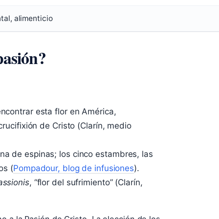
al, alimenticio
 pasión?
encontrar esta flor en América,
crucifixión de Cristo (Clarín, medio
na de espinas; los cinco estambres, las
os (
Pompadour, blog de infusiones
).
assionis
, “flor del sufrimiento” (Clarín,