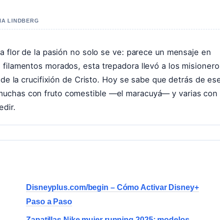
FIA LINDBERG
a flor de la pasión no solo se ve: parece un mensaje en
 filamentos morados, esta trepadora llevó a los misionero
 de la crucifixión de Cristo. Hoy se sabe que detrás de es
muchas con fruto comestible —el maracuyá— y varias con
dir.
Disneyplus.com/begin – Cómo Activar Disney+
Paso a Paso
Zapatillas Nike mujer running 2025: modelos,