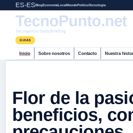
ES-ES
Blog
Economia
Local
Mundo
Politica
Tecnologia
TecnoPunto.net
Tecnopunto Daily Briefing
GUIAS
Inicio
Sobre nosotros
Contacto
Nuestra histo
Flor de la pasi
beneficios, c
precauciones