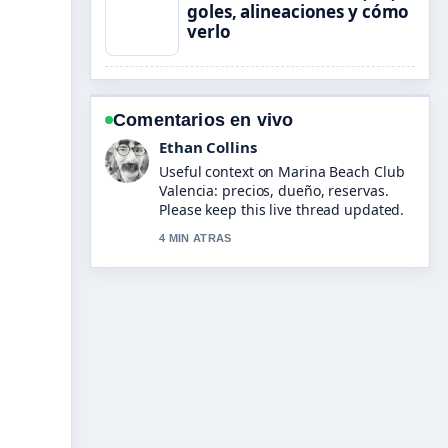
goles, alineaciones y cómo
verlo
Comentarios en vivo
Oliver Bennett
The reporting on Hannibal (película)
reparto: actores, personajes y
curiosidades feels solid and very easy
to follow.
6 MIN ATRAS