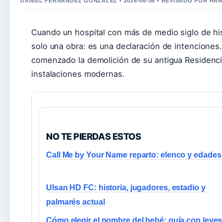
DANIEL FERNANDEZ GONZALEZ • 2026-06-06 • REVISADO POR HA
Cuando un hospital con más de medio siglo de his
solo una obra: es una declaración de intenciones.
comenzado la demolición de su antigua Residencia
instalaciones modernas.
NO TE PIERDAS ESTOS
Call Me by Your Name reparto: elenco y edades
Ulsan HD FC: historia, jugadores, estadio y
palmarés actual
Cómo elegir el nombre del bebé: guía con leyes