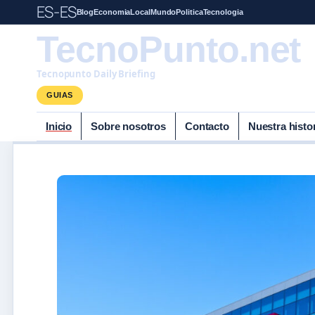
ES-ES
Blog
Economia
Local
Mundo
Politica
Tecnologia
TecnoPunto.net
Tecnopunto Daily Briefing
GUIAS
Inicio
Sobre nosotros
Contacto
Nuestra histo